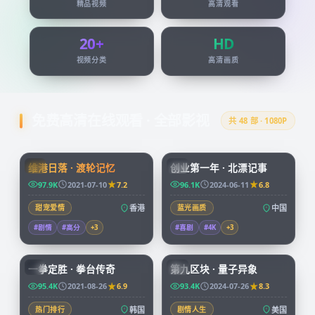
精品视频
高清观看
20+
HD
视频分类
高清画质
免费高清在线观看 · 全部影视
共
48
部 · 1080P
99:24
45:51
维港日落 · 渡轮记忆
创业第一年 · 北漂记事
HK
CN
97.9K
2021-07-10
7.2
96.1K
2024-06-11
6.8
甜宠爱情
香港
蓝光画质
中国
#剧情
#高分
+
3
#喜剧
#4K
+
3
96:07
99:49
一拳定胜 · 拳台传奇
第九区块 · 量子异象
KR
CN
95.4K
2021-08-26
6.9
93.4K
2024-07-26
8.3
热门排行
韩国
剧情人生
美国