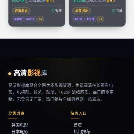
57.9K
2024-08-08
9.2
55.2K
2023-06-21
9.0
连载追更
香港
经典回顾
中国
#喜剧
#高分
+
3
#犯罪
#热播
+
3
高清
影视
库
高清影视库
聚合全网优质影视资源，
免费高清在线观看
电
影、电视剧、综艺、动漫，1080P 流畅画质，每日同步更
新，无登录无广告，热门新片与经典老剧一站直达。
分类浏览
站内入口
韩国电影
首页
日本电影
热门推荐