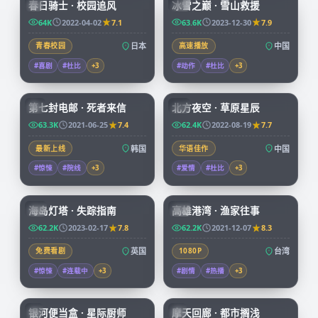
春日骑士 · 校园追风
冰雪之巅 · 雪山救援
JP
CN
64K
2022-04-02
7.1
63.6K
2023-12-30
7.9
青春校园
日本
高速播放
中国
#喜剧
#杜比
+
3
#动作
#杜比
+
3
99:14
99:01
第七封电邮 · 死者来信
北方夜空 · 草原星辰
KR
CN
63.3K
2021-06-25
7.4
62.4K
2022-08-19
7.7
最新上线
韩国
华语佳作
中国
#惊悚
#院线
+
3
#爱情
#杜比
+
3
99:30
99:55
海岛灯塔 · 失踪指南
高雄港湾 · 渔家往事
CN
TW
62.2K
2023-02-17
7.8
62.2K
2021-12-07
8.3
免费看剧
英国
1080P
台湾
#惊悚
#连载中
+
3
#剧情
#热播
+
3
59:46
45:37
银河便当盒 · 星际厨师
摩天回廊 · 都市搁浅
JP
JP