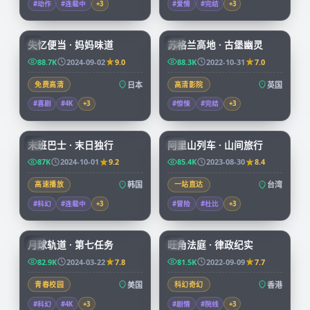
#动作
#连载中
+
3
#爱情
#完结
+
3
59:19
99:39
失忆便当 · 妈妈味道
苏格兰高地 · 古堡幽灵
JP
CN
88.7K
2024-09-02
9.0
88.3K
2022-10-31
7.0
免费高清
日本
高清影院
英国
#喜剧
#4K
+
3
#惊悚
#完结
+
3
99:15
59:04
末班巴士 · 末日独行
阿里山列车 · 山间旅行
KR
TW
87K
2024-10-01
9.2
85.4K
2023-08-30
8.4
高速播放
韩国
一站直达
台湾
#科幻
#连载中
+
3
#冒险
#杜比
+
3
99:57
45:15
月球轨道 · 第七任务
旺角法庭 · 律政纪实
CN
HK
82.9K
2024-03-22
7.8
81.5K
2022-09-09
7.7
青春校园
美国
科幻奇幻
香港
#科幻
#4K
+
3
#剧情
#院线
+
3