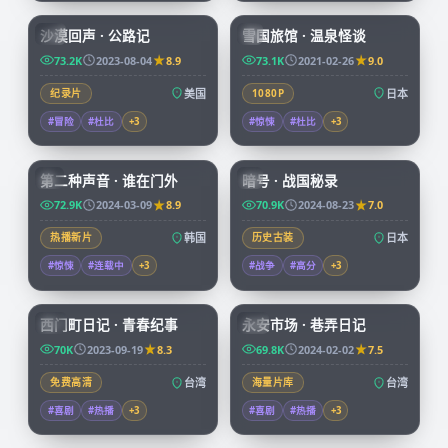
沙漠回声 · 公路记
雪国旅馆 · 温泉怪谈
CN
JP
73.2K
2023-08-04
8.9
73.1K
2021-02-26
9.0
纪录片
美国
1080P
日本
#冒险
#杜比
+
3
#惊悚
#杜比
+
3
72:34
99:04
第二种声音 · 谁在门外
暗号 · 战国秘录
KR
JP
72.9K
2024-03-09
8.9
70.9K
2024-08-23
7.0
热播新片
韩国
历史古装
日本
#惊悚
#连载中
+
3
#战争
#高分
+
3
70:38
99:47
西门町日记 · 青春纪事
永安市场 · 巷弄日记
TW
TW
70K
2023-09-19
8.3
69.8K
2024-02-02
7.5
免费高清
台湾
海量片库
台湾
#喜剧
#热播
+
3
#喜剧
#热播
+
3
99:03
45:53