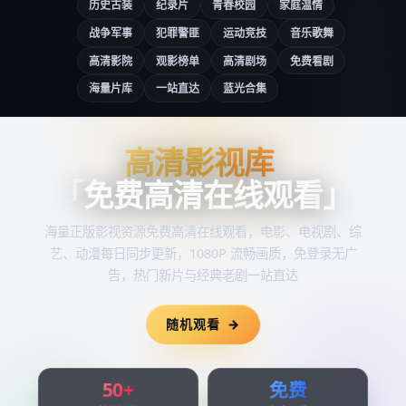
历史古装
纪录片
青春校园
家庭温情
战争军事
犯罪警匪
运动竞技
音乐歌舞
高清影院
观影榜单
高清剧场
免费看剧
海量片库
一站直达
蓝光合集
高清影视库
高清影视库
「
免费高清在线观看
」
海量正版影视资源
免费高清在线观看
，电影、电视剧、综
艺、动漫每日同步更新，1080P 流畅画质，免登录无广
告，热门新片与经典老剧一站直达
随机观看
50+
免费