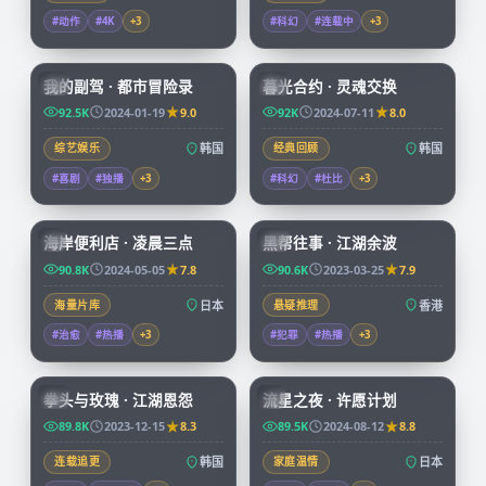
#动作
#4K
+
3
#科幻
#连载中
+
3
56:16
99:50
我的副驾 · 都市冒险录
暮光合约 · 灵魂交换
KR
KR
92.5K
2024-01-19
9.0
92K
2024-07-11
8.0
综艺娱乐
韩国
经典回顾
韩国
#喜剧
#独播
+
3
#科幻
#杜比
+
3
52:28
99:41
海岸便利店 · 凌晨三点
黑帮往事 · 江湖余波
JP
HK
90.8K
2024-05-05
7.8
90.6K
2023-03-25
7.9
海量片库
日本
悬疑推理
香港
#治愈
#热播
+
3
#犯罪
#热播
+
3
99:48
99:55
拳头与玫瑰 · 江湖恩怨
流星之夜 · 许愿计划
KR
JP
89.8K
2023-12-15
8.3
89.5K
2024-08-12
8.8
连载追更
韩国
家庭温情
日本