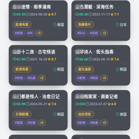
曼谷迷情 · 雨季湄南
蓝色潜艇 · 深海任务
CN
JP
69.3K
2024-08-30
8.7
68.3K
2023-11-11
7.1
欧美电影
泰国
热播新片
日本
#爱情
#4K
+
3
#科幻
#完结
+
3
99:25
67:32
烛影十二夜 · 古宅怪谈
钢琴诗人 · 街头独奏
KR
KR
67.9K
2021-10-29
8.7
66.6K
2023-09-15
7.6
欧美电影
韩国
蓝光画质
韩国
#惊悚
#热播
+
3
#爱情
#院线
+
3
66:08
50:05
我们都是怪人 · 治愈日记
真相档案室 · 调查记者
KR
CN
65.9K
2024-05-21
7.6
65K
2023-07-07
6.8
日韩剧集
韩国
运动竞技
美国
#喜剧
#热播
+
3
#剧情
#独播
+
3
73:38
99:34