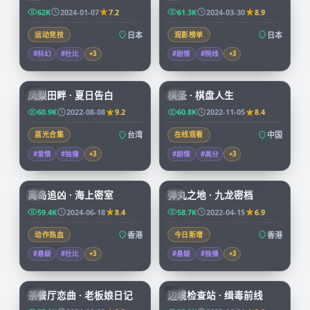
62K
2024-01-07
7.2
61.3K
2024-03-30
8.9
运动竞技
日本
观影榜单
日本
#科幻
#杜比
+
3
#剧情
#院线
+
3
99:21
91:43
凤梨田畔 · 夏日告白
棋圣 · 棋盘人生
TW
CN
60.9K
2022-08-08
9.2
60.8K
2022-11-05
8.4
蓝光合集
台湾
在线观看
中国
#爱情
#独播
+
3
#剧情
#高分
+
3
92:58
99:59
离岛追凶 · 海上密室
弹丸之地 · 九龙密档
HK
HK
59.4K
2024-06-18
8.4
58.7K
2022-04-15
6.9
动作热血
香港
今日新增
香港
#悬疑
#杜比
+
3
#悬疑
#独播
+
3
70:07
52:09
茶餐厅恋曲 · 老板娘日记
边境检查站 · 缉毒前线
HK
CN