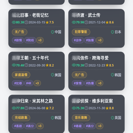
99:17
99:29
城北旧事 · 老街记忆
寒桥渡 · 武士传
CN
JP
80.3K
2024-03-15
7.5
79.9K
2021-12-04
8.6
无广告
中国
犯罪警匪
日本
#剧情
#院线
+
3
#战争
#独播
+
3
69:14
97:58
黑帮王朝 · 五十年代
海风信件 · 跨海寻爱
CN
KR
79.4K
2022-09-30
8.2
79.3K
2022-12-23
8.5
家庭温情
美国
无广告
韩国
#犯罪
#4K
+
3
#爱情
#热播
+
3
58:31
68:22
厨神归来 · 米其林之路
雾都侦探 · 维多利亚案
KR
CN
77.8K
2024-06-08
7.2
75.3K
2023-11-30
8.8
完结剧集
韩国
音乐歌舞
英国
#喜剧
#高分
+
3
#悬疑
#高分
+
3
99:40
99:36