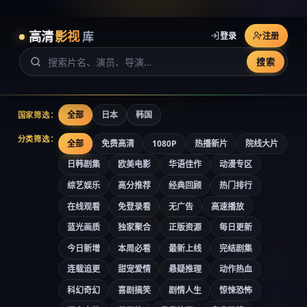
高清
影视
库
登录
注册
搜索
全部
日本
韩国
国家筛选：
分类筛选：
全部
免费高清
1080P
热播新片
院线大片
日韩剧集
欧美电影
华语佳作
动漫专区
综艺娱乐
高分推荐
经典回顾
热门排行
在线观看
免登录看
无广告
高速播放
蓝光画质
独家聚合
正版资源
每日更新
今日新增
本周必看
最新上线
完结剧集
连载追更
甜宠爱情
悬疑推理
动作热血
科幻奇幻
喜剧搞笑
剧情人生
惊悚恐怖